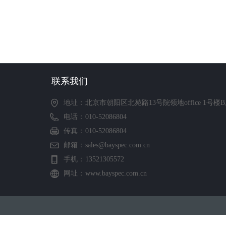
联系我们
地址：
北京市朝阳区北苑路13号院领地office 1号楼B
电话：
010-52086804
传真：
010-52086804
邮箱：
sales@bayspec.com.cn
手机：
13521305572
网址：
www.bayspec.com.cn